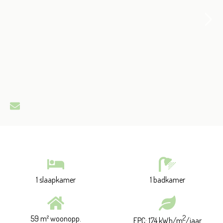
1 slaapkamer
1 badkamer
59 m² woonopp.
2
EPC: 174 kWh/m
/jaar