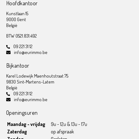
Hoofdkantoor
Kunstlaan 15
9000 Gent
België
BTW 0521.831.492
09 221 31 12
info@eurimmo.be
Bijkantoor
Karel Lodewijk Maenhoutstraat 75
9830 Sint-Martens-Latem
België
09 221 31 12
info@eurimmo.be
Openingsuren
Maandag - vrijdag
9u - 12u & 13u - 17u
Zaterdag
op afspraak
Zondag
Gesloten