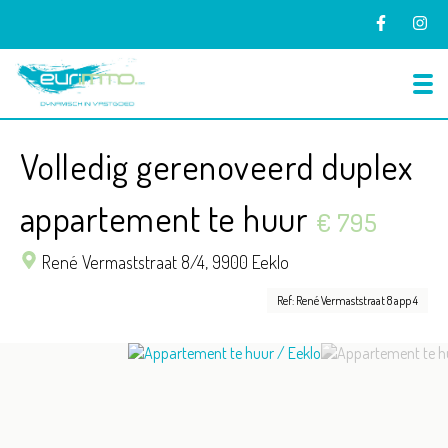
To
Volledig gerenoveerd duplex
appartement te huur
€ 795
René Vermaststraat 8/4,
9900 Eeklo
Ref: René Vermaststraat 8 app 4