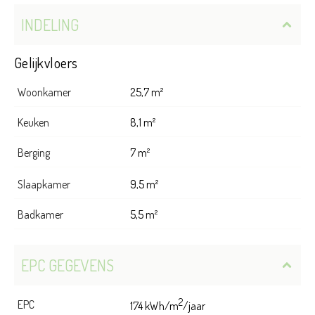
INDELING
Gelijkvloers
Woonkamer
25,7 m²
Keuken
8,1 m²
Berging
7 m²
Slaapkamer
9,5 m²
Badkamer
5,5 m²
EPC GEGEVENS
2
EPC
174 kWh/m
/jaar