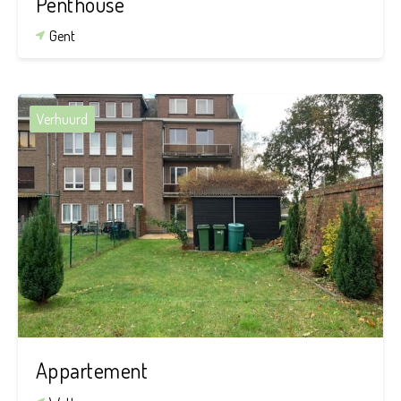
Penthouse
Gent
Verhuurd
2
1
62 m²
Appartement