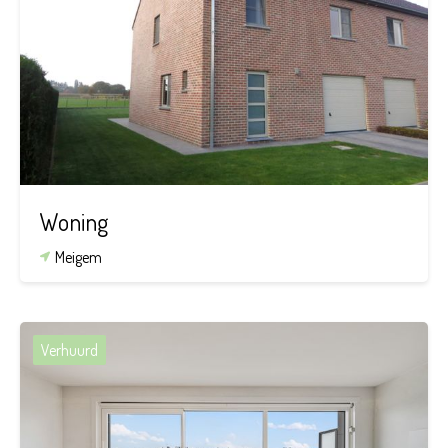
3
1
Woning
Meigem
Verhuurd