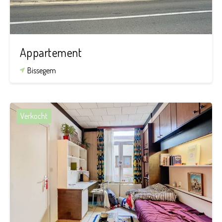
Appartement
Bissegem
Verkocht
6
1
56 m²