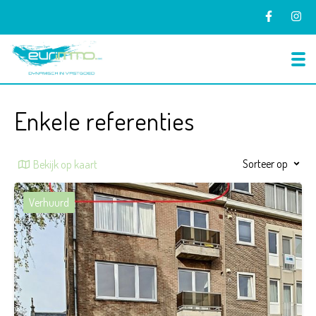
To
Enkele referenties
Sorteer op
Bekijk op kaart
Verhuurd
2
1
70 m²