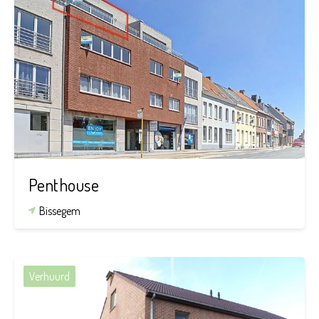
2
1
141 m²
Penthouse
Bissegem
Verhuurd