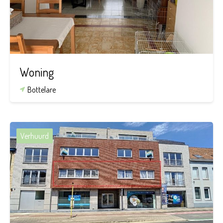
107 m²
Woning
Bottelare
Verhuurd
2
1
75 m²