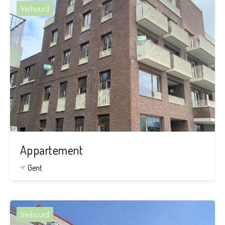
Verhuurd
2
1
81 m²
Appartement
Gent
Verhuurd