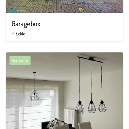
Garagebox
Eeklo
Verhuurd
1
1
66 m²