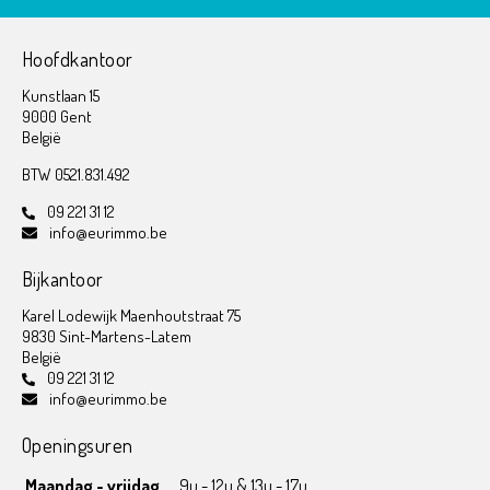
Hoofdkantoor
Kunstlaan 15
9000 Gent
België
BTW 0521.831.492
09 221 31 12
info@eurimmo.be
Bijkantoor
Karel Lodewijk Maenhoutstraat 75
9830 Sint-Martens-Latem
België
09 221 31 12
info@eurimmo.be
Openingsuren
Maandag - vrijdag
9u - 12u & 13u - 17u