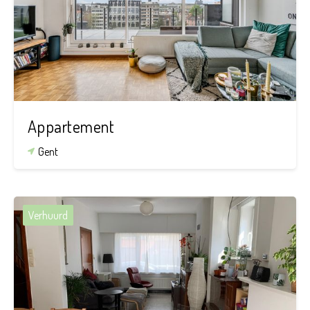
2
1
112 m²
Appartement
Gent
Verhuurd
2
1