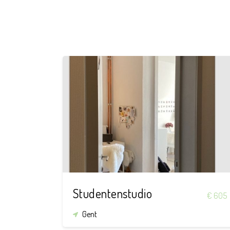
28 m²
Studentenstudio
€ 605
Gent