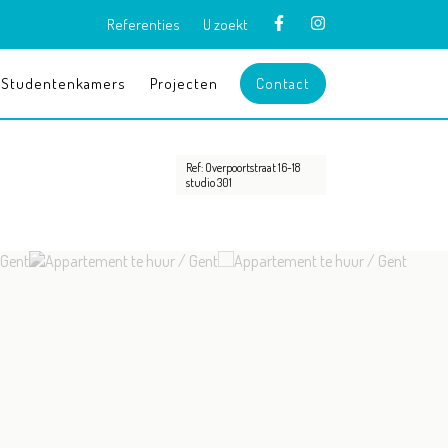
Referenties
U zoekt
Studentenkamers
Projecten
Contact
Ref: Overpoortstraat 16-18
studio 301