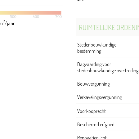
2
m
/jaar
RUIMTELIJKE ORDENI
Stedenbouwkundige
bestemming
Dagvaarding voor
stedenbouwkundige overtreding
Bouwvergunning
Verkavelingsvergunning
Voorkooprecht
Beschermd erfgoed
Renovatieplicht