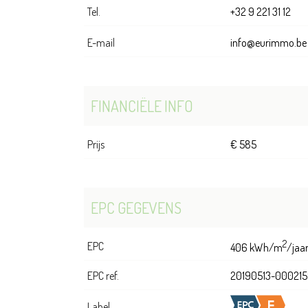
Tel.
+32 9 221 31 12
E-mail
info@eurimmo.be
FINANCIËLE INFO
Prijs
€ 585
EPC GEGEVENS
2
EPC
406 kWh/m
/jaa
EPC ref.
20190513-000215
Label